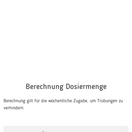
+ Multifunktional für kristallklares Wasser
+ Minimiert die Bildung schmieriger
Wasserränder
+ Enthält kein Aluminium
Berechnung Dosiermenge
Berechnung gilt für die wöchentliche Zugabe, um Trübungen zu
verhindern.