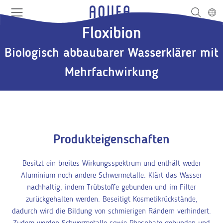
Sprung
Kopfbereich
Links
Logo
Deuts
Suche
Menu
Navigation
Haupt
Floxibion
Navigation
Biologisch abbaubarer Wasserklärer mit
Mehrfachwirkung
Produkteigenschaften
Besitzt ein breites Wirkungsspektrum und enthält weder
Aluminium noch andere Schwermetalle. Klärt das Wasser
nachhaltig, indem Trübstoffe gebunden und im Filter
zurückgehalten werden. Beseitigt Kosmetikrückstände,
dadurch wird die Bildung von schmierigen Rändern verhindert.