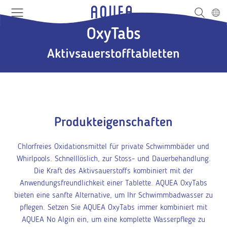
Sprung
Kopfbereich
Links
Logo
Deuts
Suche
Menu
Navigation
Haupt
OxyTabs
Navigation
Aktivsauerstofftabletten
Produkteigenschaften
Chlorfreies Oxidationsmittel für private Schwimmbäder und
Whirlpools. Schnelllöslich, zur Stoss- und Dauerbehandlung.
Die Kraft des Aktivsauerstoffs kombiniert mit der
Anwendungsfreundlichkeit einer Tablette. AQUEA OxyTabs
bieten eine sanfte Alternative, um Ihr Schwimmbadwasser zu
pflegen. Setzen Sie AQUEA OxyTabs immer kombiniert mit
AQUEA No Algin ein, um eine komplette Wasserpflege zu