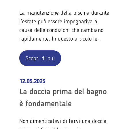
La manutenzione della piscina durante
l’estate può essere impegnativa a
causa delle condizioni che cambiano
rapidamente. In questo articolo le
mostriamo come non perdere la calma
nonostante i cambiamenti del tempo.
Scopri di più
12.05.2023
La doccia prima del bagno
è fondamentale
Non dimenticatevi di farvi una doccia