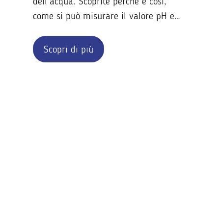
dell’acqua. Scoprite perché è così,
come si può misurare il valore pH e
cosa fare in caso di acque acide o
alcaline.
Scopri di più